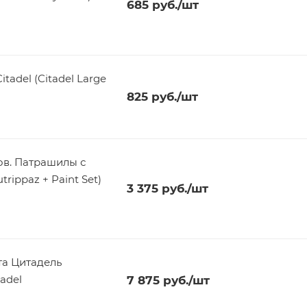
685
руб.
/шт
tadel (Citadel Large
825
руб.
/шт
в. Патрашилы с
rippaz + Paint Set)
3 375
руб.
/шт
та Цитадель
adel
7 875
руб.
/шт