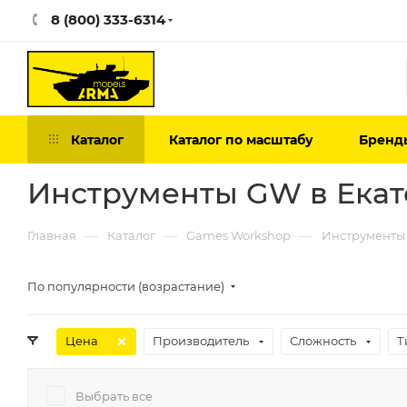
8 (800) 333-6314
Каталог
Каталог по масштабу
Бренд
Инструменты GW в Екат
—
—
—
Главная
Каталог
Games Workshop
Инструменты
По популярности (возрастание)
Цена
Производитель
Сложность
Т
Выбрать все