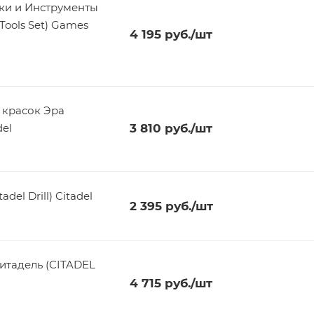
ки и Инструменты
Tools Set) Games
4 195
руб.
/шт
 красок Эра
el
3 810
руб.
/шт
el Drill) Citadel
2 395
руб.
/шт
итадель (CITADEL
4 715
руб.
/шт