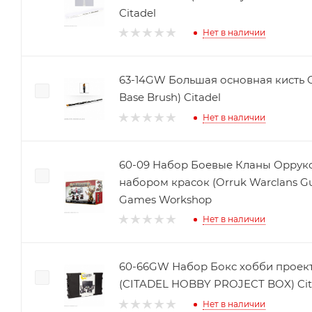
Citadel
Нет в наличии
63-14GW Большая основная кисть Ci
Base Brush) Citadel
Нет в наличии
60-09 Набор Боевые Кланы Орруко
набором красок (Orruk Warclans Gut
Games Workshop
Нет в наличии
60-66GW Набор Бокс хобби проек
(CITADEL HOBBY PROJECT BOX) Cit
Нет в наличии