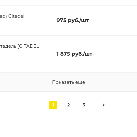
ad) Citadel
975
руб.
/шт
тадель (CITADEL
1 875
руб.
/шт
Показать еще
1
2
3