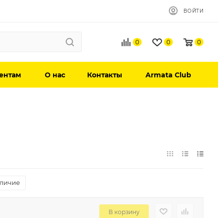
ВОЙТИ
0
0
0
ентам
О нас
Контакты
Armata Club
личие
В корзину