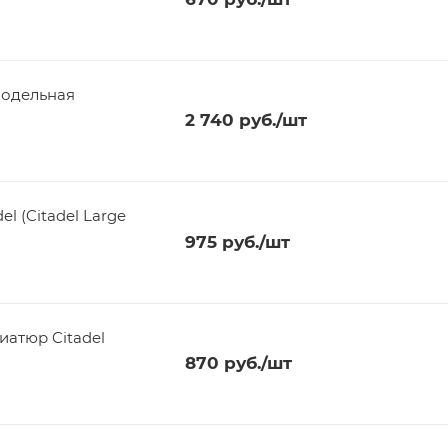
Модельная
2 740
руб.
/шт
l (Citadel Large
975
руб.
/шт
иатюр Citadel
870
руб.
/шт