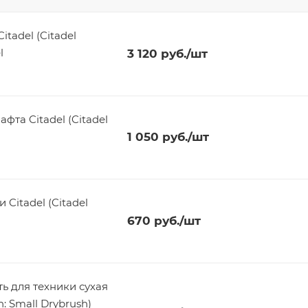
tadel (Citadel
l
3 120
руб.
/шт
та Citadel (Citadel
1 050
руб.
/шт
Citadel (Citadel
670
руб.
/шт
ь для техники сухая
h: Small Drybrush)