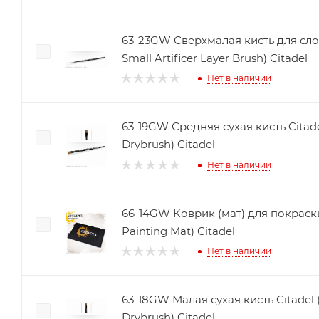
63-23GW Сверхмалая кисть для слоев
Small Artificer Layer Brush) Citadel
Нет в наличии
63-19GW Средняя сухая кисть Citad
Drybrush) Citadel
Нет в наличии
66-14GW Коврик (мат) для покраски 
Painting Mat) Citadel
Нет в наличии
63-18GW Малая сухая кисть Citadel (
Drybrush) Citadel