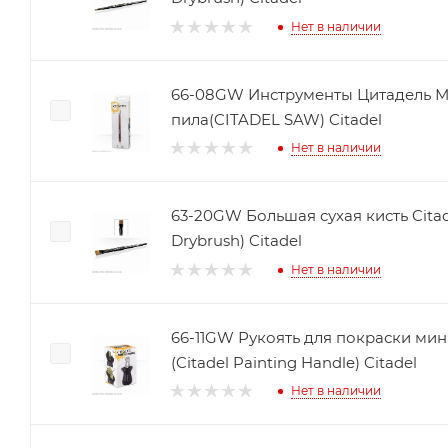
Нет в наличии
66-08GW Инструменты Цитадель 
пила(CITADEL SAW) Citadel
Нет в наличии
63-20GW Большая сухая кисть Citade
Drybrush) Citadel
Нет в наличии
66-11GW Рукоять для покраски мин
(Citadel Painting Handle) Citadel
Нет в наличии