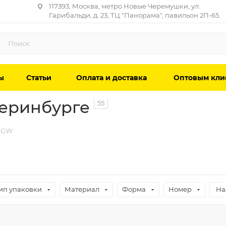
117393, Москва, метро Новые Черемушки, ул.
Гарибальди, д. 23, ТЦ "Панорама", павильон 2П-65.
ы
Статьи
Оплата и доставка
Оптовым кли
еринбурге
55
 GW
ип упаковки
Материал
Форма
Номер
На