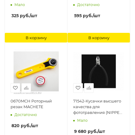
Лезвием MACHETE
Мало
Достаточно
325
руб.
/шт
595
руб.
/шт
В корзину
В корзину
0670MCH Роторный
71542-Кусачки высшего
резак MACHETE
качества для
фототравления (NIPPER
Достаточно
FOR PHOTOETCHED
Мало
PARTS) Hasegawa
820
руб.
/шт
9 680
руб.
/шт